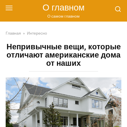
Перейти
О главном
к
контенту
О самом главном
Главная
»
Интересно
Непривычные вещи, которые
отличают американские дома
от наших