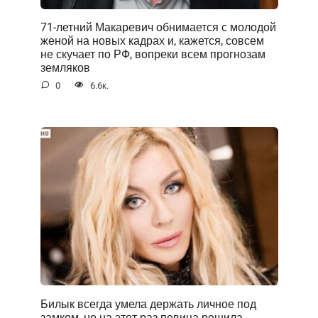
71-летний Макаревич обнимается с молодой
женой на новых кадрах и, кажется, совсем
не скучает по РФ, вопреки всем прогнозам
земляков
0
6.6к.
Билык всегда умела держать личное под
замком, но на этот раз певица решила