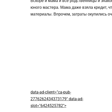
Вскоре и мама и все родственницы и знако
юного мастера. Мама даже взяла кредит, ч
материалы. Впрочем, затраты окупились оч
data-ad-client="ca-pub-
2776262434373179" data-ad-
slot="6424525782">