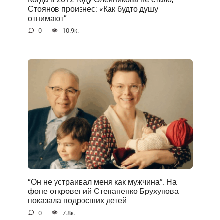
Стоянов произнес: «Как будто душу
отнимают”
0
10.9к.
“Он не устраивал меня как мужчина”. На
фоне открoвений Степаненко Брухунова
показала подросших детей
0
7.8к.