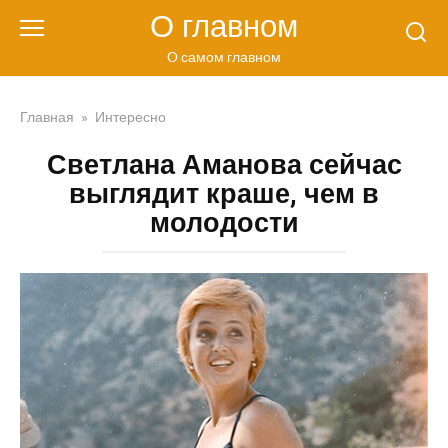
Перейти
О главном
к
контенту
О самом главном
Главная
»
Интересно
Светлана Аманова сейчас
выглядит краше, чем в
молодости