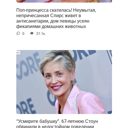
Поп-принцесса скатилась! Неумытая,
непричесанная Спирс живет в
антисанитарии, дом певицы усеян
фекаnиями домашних животных
0
21.1к.
“Усмирите бабушку”. 67-летнюю Стоун
обвинили в недостойном поведении