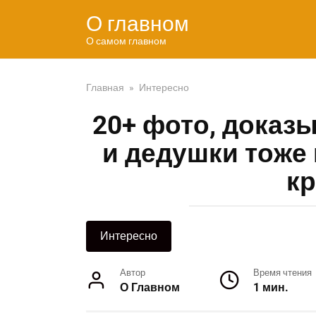
Перейти
О главном
к
контенту
О самом главном
Главная
»
Интересно
20+ фото, доказ
и дедушки тоже 
к
Интересно
Автор
Время чтения
О Главном
1 мин.