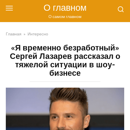
Перейти
О главном
к
контенту
О самом главном
Главная
»
Интересно
«Я временно безработный»
Сергей Лазарев рассказал о
тяжелой ситуации в шоу-
бизнесе