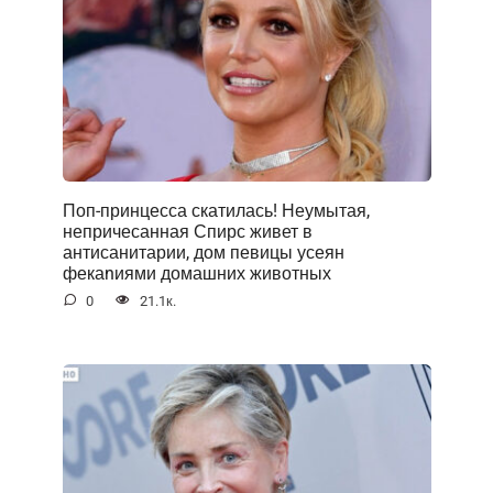
Поп-принцесса скатилась! Неумытая,
непричесанная Спирс живет в
антисанитарии, дом певицы усеян
фекаnиями домашних животных
0
21.1к.