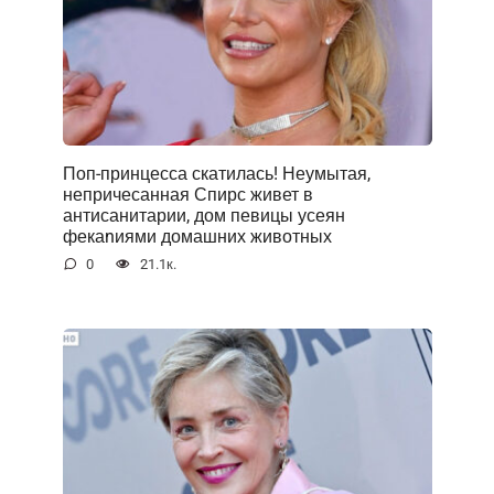
Поп-принцесса скатилась! Неумытая,
непричесанная Спирс живет в
антисанитарии, дом певицы усеян
фекаnиями домашних животных
0
21.1к.