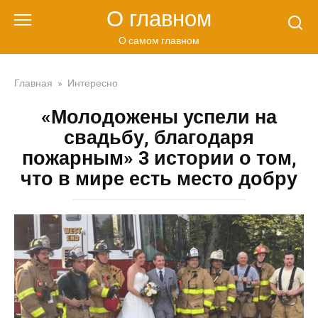
Перейти
О главном
к
контенту
О самом главном
Главная
»
Интересно
«Молодожены успели на
свадьбу, благодаря
пожарным» 3 истории о том,
что в мире есть место добру