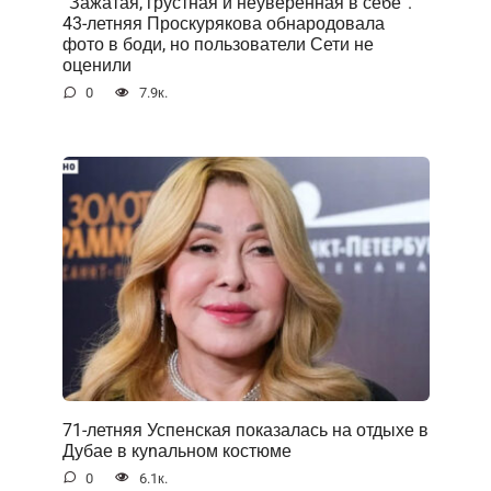
“Зажатая, грустная и неуверенная в себе”.
43-летняя Проскурякова обнародовала
фото в боди, но пользователи Сети не
оценили
0
7.9к.
71-летняя Успенская показалась на отдыхе в
Дубае в куnальном костюме
0
6.1к.