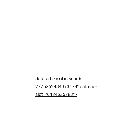
data-ad-client="ca-pub-
2776262434373179" data-ad-
slot="6424525782">