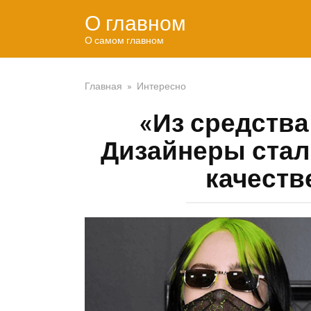
Перейти
О главном
к
контенту
О самом главном
Главная
»
Интересно
«Из средства
Дизайнеры стал
качеств