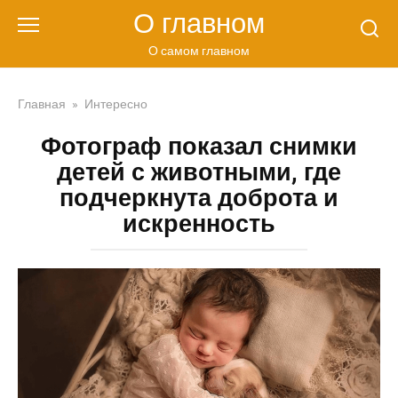
Перейти
О главном
к
контенту
О самом главном
Главная
»
Интересно
Фотограф показал снимки
детей с животными, где
подчеркнута доброта и
искренность