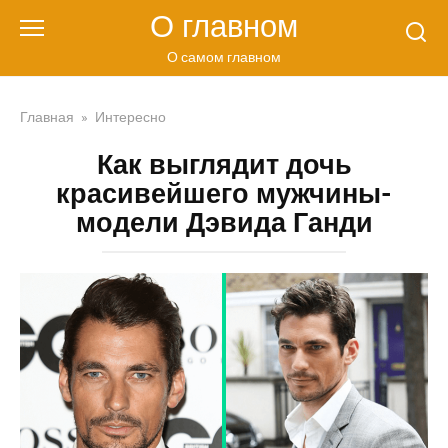
Перейти
О главном
к
контенту
О самом главном
Главная
»
Интересно
Как выглядит дочь
красивейшего мужчины-
модели Дэвида Ганди