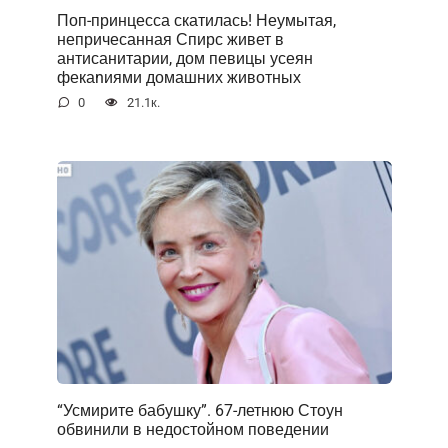
Поп-принцесса скатилась! Неумытая,
непричесанная Спирс живет в
антисанитарии, дом певицы усеян
фекаnиями домашних животных
0
21.1к.
“Усмирите бабушку”. 67-летнюю Стоун
обвинили в недостойном поведении