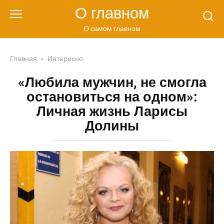
Перейти
О главном
к
контенту
О самом главном
Главная
»
Интересно
«Любила мужчин, не смогла
остановиться на одном»:
Личная жизнь Ларисы
Долины