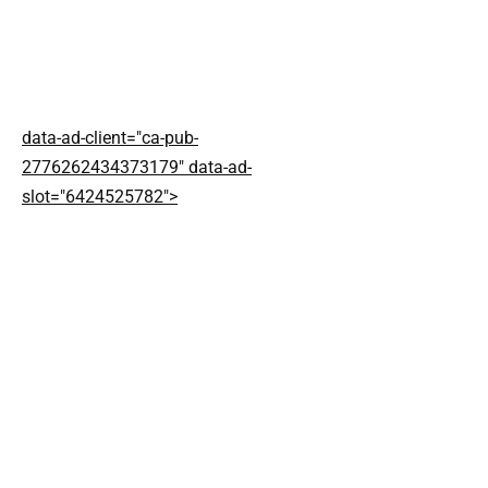
data-ad-client="ca-pub-
2776262434373179" data-ad-
slot="6424525782">