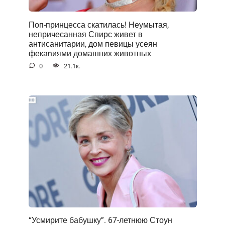
Поп-принцесса скатилась! Неумытая,
непричесанная Спирс живет в
антисанитарии, дом певицы усеян
фекаnиями домашних животных
0
21.1к.
“Усмирите бабушку”. 67-летнюю Стоун