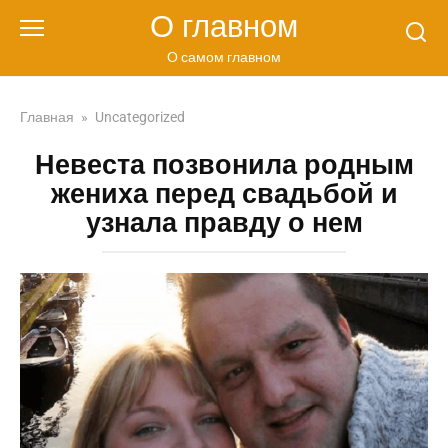
Перейти
О главном
к
контенту
О самом главном
Главная
»
Uncategorized
Невеста позвонила родным
жениха перед свадьбой и
узнала правду о нем