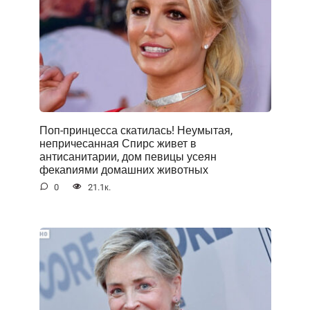
Поп-принцесса скатилась! Неумытая,
непричесанная Спирс живет в
антисанитарии, дом певицы усеян
фекаnиями домашних животных
0
21.1к.