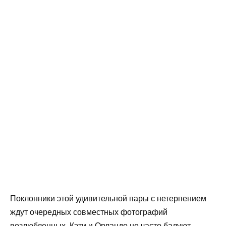
Поклонники этой удивительной пары с нетерпением
ждут очередных совместных фотографий
возлюбленных. Кэти и Орландо не часто балуют