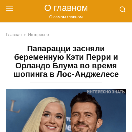
Перейти
О главном
к
контенту
О самом главном
Главная
»
Интересно
Папарацци засняли
беременную Кэти Перри и
Орландо Блума во время
шопинга в Лос-Анджелесе