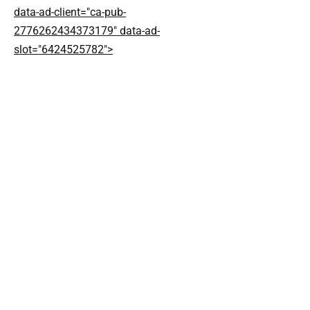
data-ad-client="ca-pub-
2776262434373179" data-ad-
slot="6424525782">