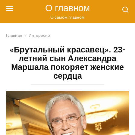
Перейти
О главном
к
контенту
О самом главном
Главная
»
Интересно
«Брутальный красавец». 23-
летний сын Александра
Маршала покоряет женские
сердца