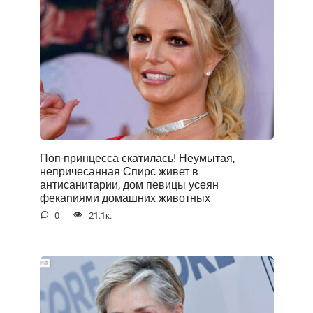
Поп-принцесса скатилась! Неумытая,
непричесанная Спирс живет в
антисанитарии, дом певицы усеян
фекаnиями домашних животных
0
21.1к.