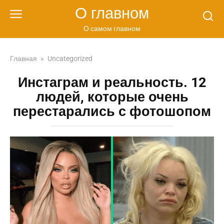
Перейти
О главном
к
контенту
О самом главном
Главная
»
Uncategorized
Инстаграм и реальность. 12
людей, которые очень
перестарались с фотошопом