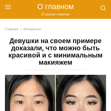
Перейти
О главном
к
контенту
О самом главном
Главная
»
Интересно
Девушки на своем примере
доказали, что можно быть
красивой и с минимальным
макияжем