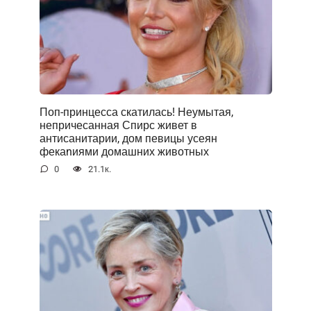
Поп-принцесса скатилась! Неумытая,
непричесанная Спирс живет в
антисанитарии, дом певицы усеян
фекаnиями домашних животных
0
21.1к.