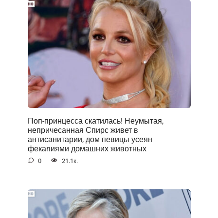
Поп-принцесса скатилась! Неумытая,
непричесанная Спирс живет в
антисанитарии, дом певицы усеян
фекаnиями домашних животных
0
21.1к.