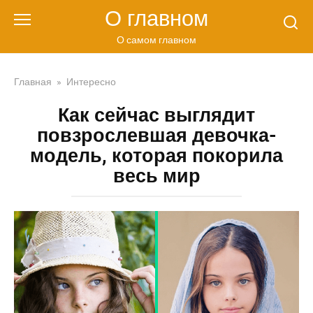
Перейти
О главном
к
контенту
О самом главном
Главная
»
Интересно
Как сейчас выглядит
повзрослевшая девочка-
модель, которая покорила
весь мир