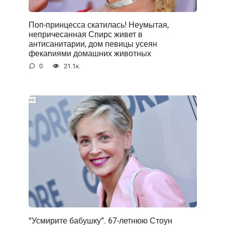
Поп-принцесса скатилась! Неумытая,
непричесанная Спирс живет в
антисанитарии, дом певицы усеян
фекаnиями домашних животных
0
21.1к.
“Усмирите бабушку”. 67-летнюю Стоун