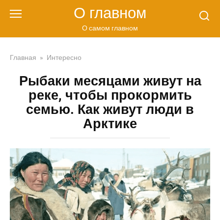
Перейти
О главном
к
контенту
О самом главном
Главная
»
Интересно
Рыбаки месяцами живут на
реке, чтобы прокормить
семью. Как живут люди в
Арктике