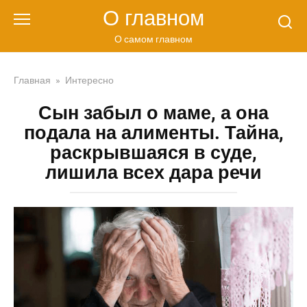
Перейти
О главном
к
контенту
О самом главном
Главная
»
Интересно
Сын забыл о маме, а она
подала на алименты. Тайна,
раскрывшаяся в суде,
лишила всех дара речи