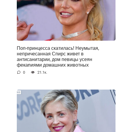
Поп-принцесса скатилась! Неумытая,
непричесанная Спирс живет в
антисанитарии, дом певицы усеян
фекаnиями домашних животных
0
21.1к.