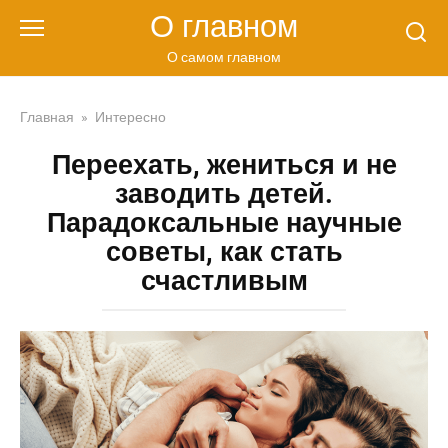
Перейти
О главном
к
контенту
О самом главном
Главная
»
Интересно
Переехать, жениться и не
заводить детей.
Парадоксальные научные
советы, как стать
счастливым