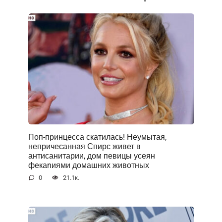
Поп-принцесса скатилась! Неумытая,
непричесанная Спирс живет в
антисанитарии, дом певицы усеян
фекаnиями домашних животных
0
21.1к.