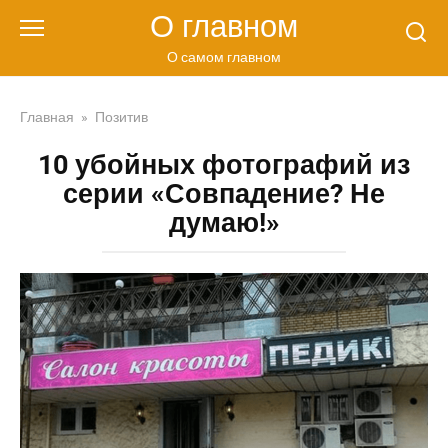
Перейти
О главном
к
контенту
О самом главном
Главная
»
Позитив
10 убойных фотографий из
серии «Совпадение? Не
думаю!»