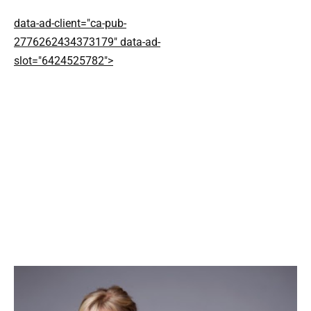
data-ad-client="ca-pub-
2776262434373179" data-ad-
slot="6424525782">