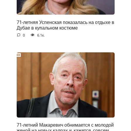
71-летняя Успенская показалась на отдыхе в
Дубае в куnальном костюме
0
6.1к.
71-летний Макаревич обнимается с молодой
женой на новых кадрах и, кажется, совсем