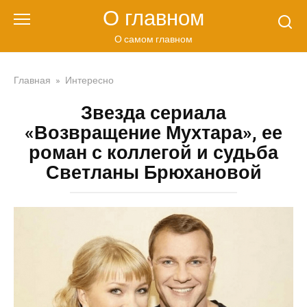
Перейти
О главном
к
контенту
О самом главном
Главная
»
Интересно
Звезда сериала
«Возвращение Мухтара», ее
роман с коллегой и судьба
Светланы Брюхановой