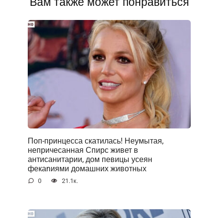
Вам также может понравиться
Поп-принцесса скатилась! Неумытая,
непричесанная Спирс живет в
антисанитарии, дом певицы усеян
фекаnиями домашних животных
0
21.1к.