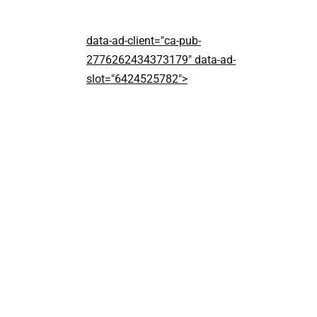
data-ad-client="ca-pub-
2776262434373179" data-ad-
slot="6424525782">