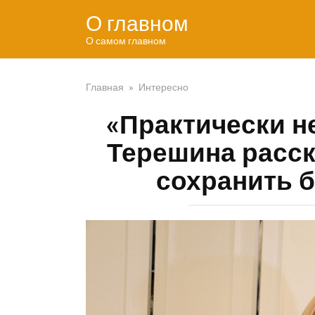
Перейти
О главном
к
контенту
О самом главном
Главная
»
Интересно
«Практически н
Терешина расск
сохранить б