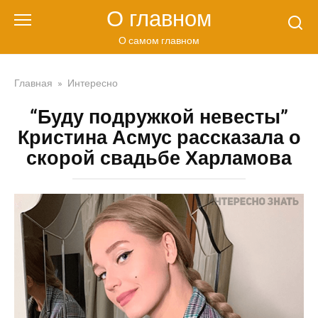
Перейти
О главном
к
контенту
О самом главном
Главная
»
Интересно
“Буду подружкой невесты”
Кристина Асмус рассказала о
скорой свадьбе Харламова