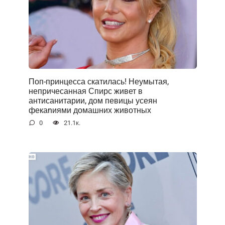
Поп-принцесса скатилась! Неумытая,
непричесанная Спирс живет в
антисанитарии, дом певицы усеян
фекаnиями домашних животных
0
21.1к.