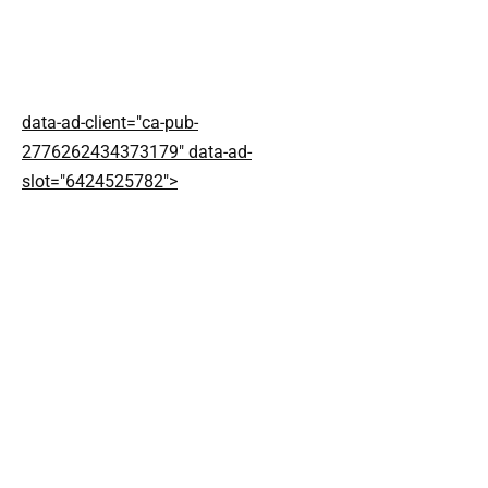
data-ad-client="ca-pub-
2776262434373179" data-ad-
slot="6424525782">