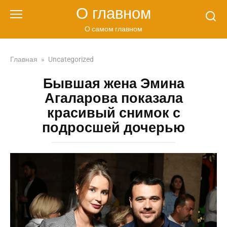
Перейти
О главном
к
контенту
О самом главном
Главная
»
Uncategorized
Бывшая жена Эмина
Агаларова показала
красивый снимок с
подросшей дочерью