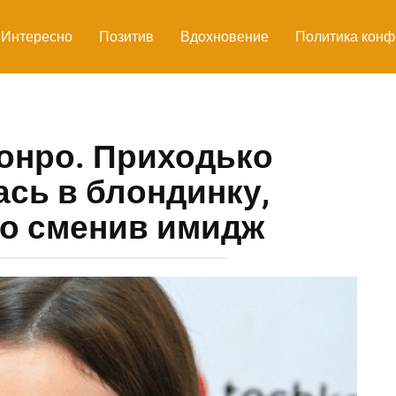
Интересно
Позитив
Вдохновение
Политика конф
онро. Приходько
сь в блондинку,
о сменив имидж