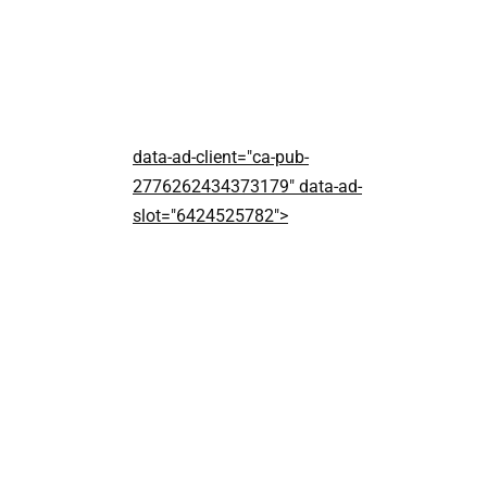
data-ad-client="ca-pub-
2776262434373179" data-ad-
slot="6424525782">