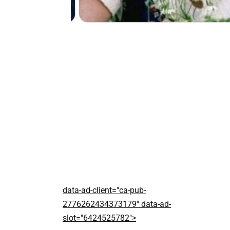
data-ad-client="ca-pub-
2776262434373179" data-ad-
slot="6424525782">