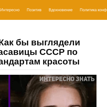
Интересно
Позитив
Вдохновение
Политика конф
 Как бы выглядели
асавицы СССР по
андартам красоты