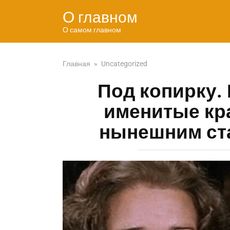
Перейти
О главном
к
контенту
О самом главном
Главная
»
Uncategorized
Под копирку.
именитые кр
нынешним ст