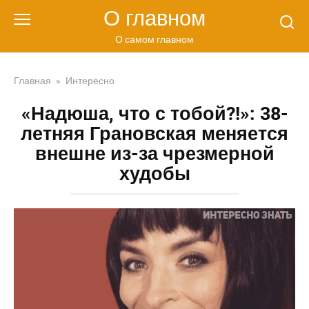
Перейти
О главном
к
контенту
О самом главном
Главная
»
Интересно
«Надюша, что с тобой?!»: 38-
летняя Грановская меняется
внешне из-за чрезмерной
худобы