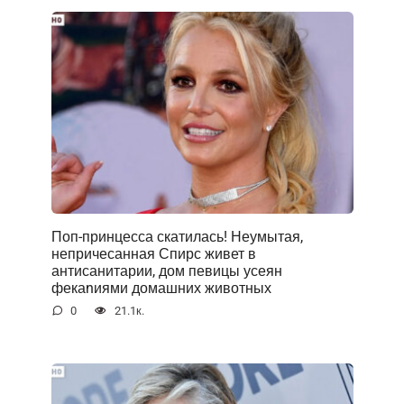
Поп-принцесса скатилась! Неумытая,
непричесанная Спирс живет в
антисанитарии, дом певицы усеян
фекаnиями домашних животных
0
21.1к.