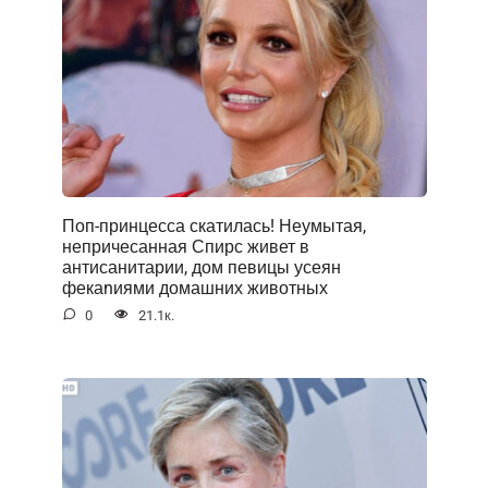
Поп-принцесса скатилась! Неумытая,
непричесанная Спирс живет в
антисанитарии, дом певицы усеян
фекаnиями домашних животных
0
21.1к.