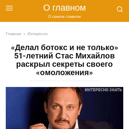
Перейти
О главном
к
контенту
О самом главном
Главная
»
Интересно
«Делал ботокс и не только»
51-летний Стас Михайлов
раскрыл секреты своего
«омоложения»