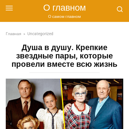
Перейти
О главном
к
контенту
О самом главном
Главная
»
Uncategorized
Душа в душу. Крепкие
звездные пары, которые
провели вместе всю жизнь