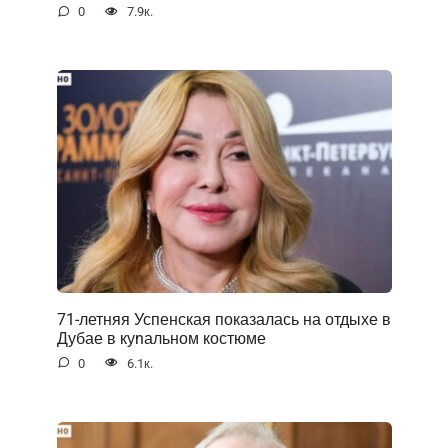
0
7.9к.
71-летняя Успенская показалась на отдыхе в
Дубае в куnальном костюме
0
6.1к.