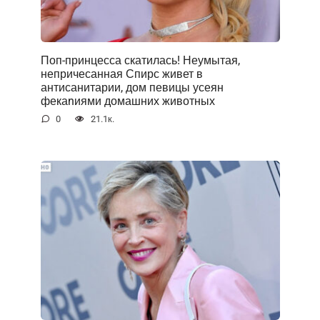
Поп-принцесса скатилась! Неумытая,
непричесанная Спирс живет в
антисанитарии, дом певицы усеян
фекаnиями домашних животных
0
21.1к.