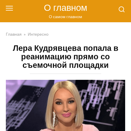
Перейти
О главном
к
контенту
О самом главном
Главная
»
Интересно
Лера Кудрявцева попала в
реанимацию прямо со
съемочной площадки