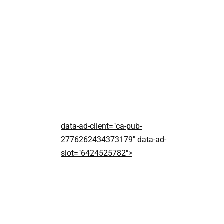
data-ad-client="ca-pub-
2776262434373179" data-ad-
slot="6424525782">