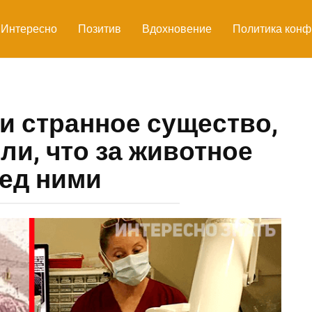
Интересно
Позитив
Вдохновение
Политика конф
 странное существо,
яли, что за животное
ед ними