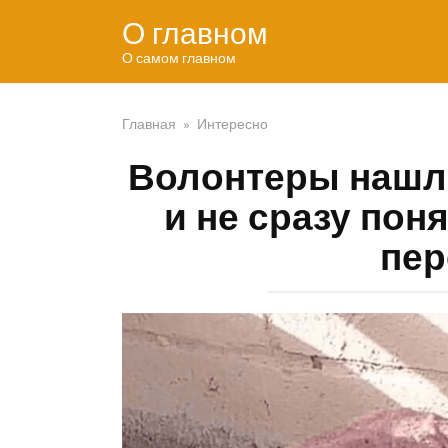
Перейти
О главном
к
контенту
О самом главном
Главная
»
Интересно
Волонтеры нашли
и не сразу пон
пер