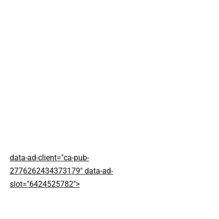
data-ad-client="ca-pub-
2776262434373179" data-ad-
slot="6424525782">