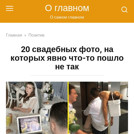
Перейти
О главном
к
контенту
О самом главном
Главная
»
Позитив
20 свадебных фото, на
которых явно что-то пошло
не так