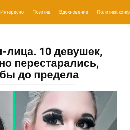
Интересно
Позитив
Вдохновение
Политика конф
-лица. 10 девушек,
но перестарались,
убы до предела