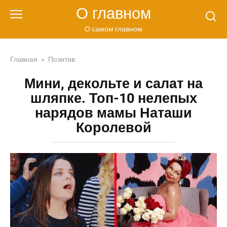
Перейти
О главном
к
контенту
О самом главном
Главная
»
Позитив
Мини, декольте и салат на
шляпке. Топ-10 нелепых
нарядов мамы Наташи
Королевой