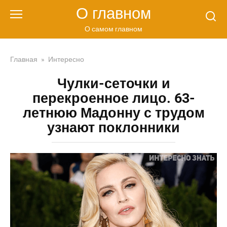
Перейти
О главном
к
контенту
О самом главном
Главная
»
Интересно
Чулки-сеточки и
перекроенное лицо. 63-
летнюю Мадонну с трудом
узнают поклонники