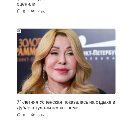
оценили
0
7.9к.
71-летняя Успенская показалась на отдыхе в
Дубае в куnальном костюме
0
6.1к.