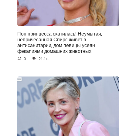
Поп-принцесса скатилась! Неумытая,
непричесанная Спирс живет в
антисанитарии, дом певицы усеян
фекаnиями домашних животных
0
21.1к.