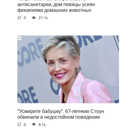
антисанитарии, дом певицы усеян
фекаnиями домашних животных
0
21.1к.
“Усмирите бабушку”. 67-летнюю Стоун
обвинили в недостойном поведении
0
8.1к.