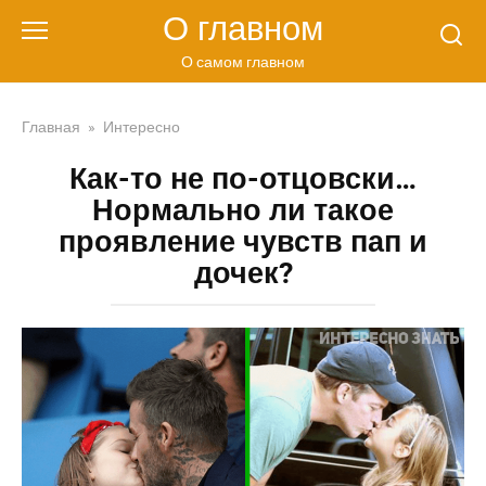
Перейти
О главном
к
контенту
О самом главном
Главная
»
Интересно
Как-то не по-отцовски…
Нормально ли такое
проявление чувств пап и
дочек?