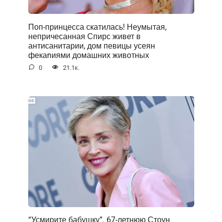
Поп-принцесса скатилась! Неумытая,
непричесанная Спирс живет в
антисанитарии, дом певицы усеян
фекаnиями домашних животных
0
21.1к.
“Усмирите бабушку”. 67-летнюю Стоун