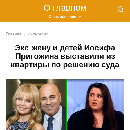
Перейти
О главном
к
контенту
О самом главном
Главная
»
Интересно
Экс-жену и детей Иосифа
Пригожина выставили из
квартиры по решению суда