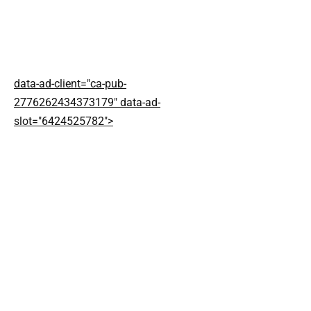
data-ad-client="ca-pub-
2776262434373179" data-ad-
slot="6424525782">