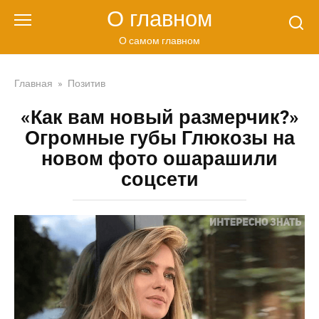
Перейти
О главном
к
контенту
О самом главном
Главная
»
Позитив
«Как вам новый размерчик?»
Огромные губы Глюкозы на
новом фото ошарашили
соцсети