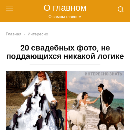
Перейти
О главном
к
контенту
О самом главном
Главная
»
Интересно
20 свадебных фото, не
поддающихся никакой логике