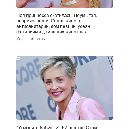
Поп-принцесса скатилась! Неумытая,
непричесанная Спирс живет в
антисанитарии, дом певицы усеян
фекаnиями домашних животных
0
21.1к.
“Усмирите бабушку”. 67-летнюю Стоун