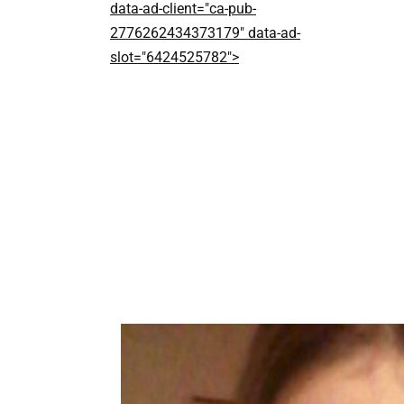
data-ad-client="ca-pub-
2776262434373179" data-ad-
slot="6424525782">