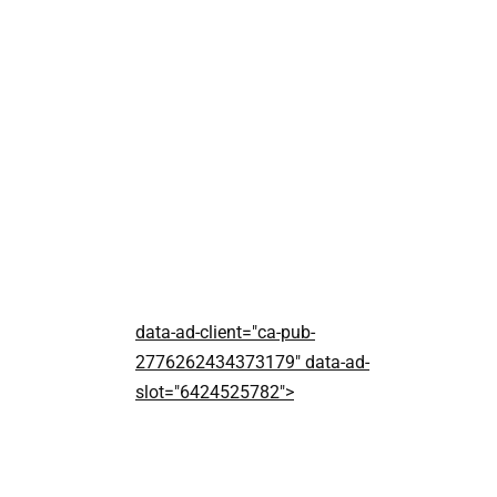
data-ad-client="ca-pub-
2776262434373179" data-ad-
slot="6424525782">