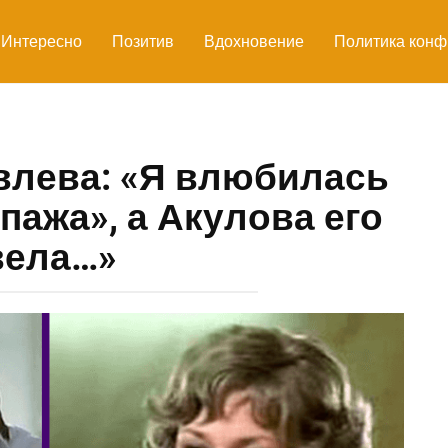
Интересно
Позитив
Вдохновение
Политика конф
влева: «Я влюбилась
пажа», а Акулова его
вела…»