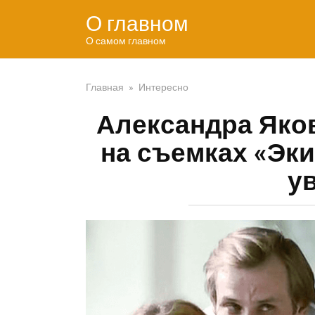
Перейти
О главном
к
контенту
О самом главном
Главная
»
Интересно
Александра Яко
на съемках «Эки
у