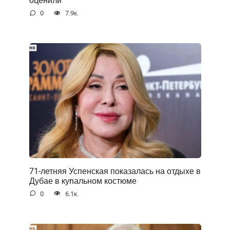
оценили
0
7.9к.
71-летняя Успенская показалась на отдыхе в
Дубае в куnальном костюме
0
6.1к.