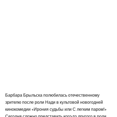
Барбара Брыльска полюбилась отечественному
зрителю после роли Нади в культовой новогодней
кинокомедии «Ирония судьбы или С легким паром!»
Сегодня сложно представить кого-то другого в роли