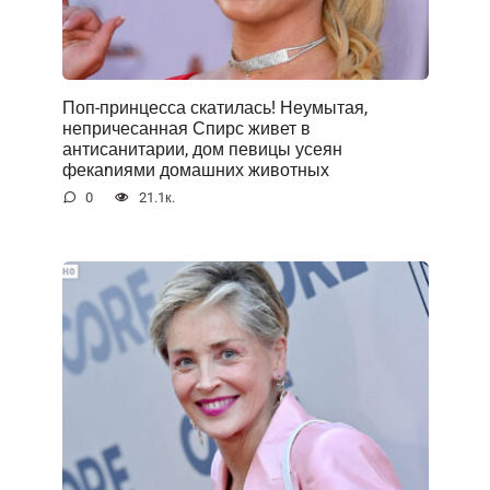
Поп-принцесса скатилась! Неумытая,
непричесанная Спирс живет в
антисанитарии, дом певицы усеян
фекаnиями домашних животных
0
21.1к.