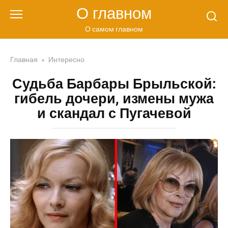
Перейти
О главном
к
контенту
О самом главном
Главная
»
Интересно
Судьба Барбары Брыльской:
гибель дочери, измены мужа
и скандал с Пугачевой