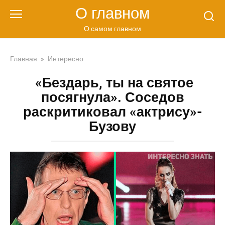
Перейти
О главном
к
контенту
О самом главном
Главная
»
Интересно
«Бездарь, ты на святое
посягнула». Соседов
раскритиковал «актрису»-
Бузову