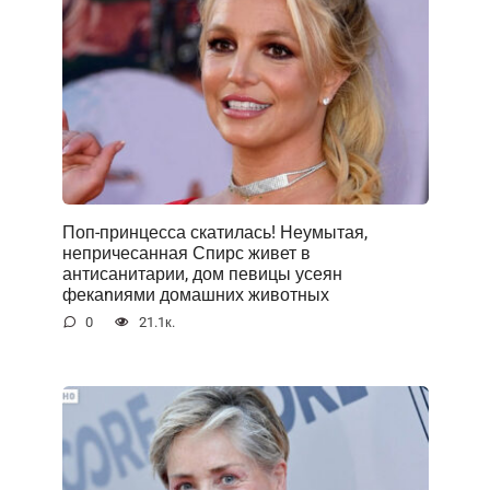
Поп-принцесса скатилась! Неумытая,
непричесанная Спирс живет в
антисанитарии, дом певицы усеян
фекаnиями домашних животных
0
21.1к.