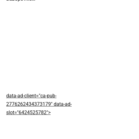
data-ad-client="ca-pub-
2776262434373179" data-ad-
slot="6424525782">