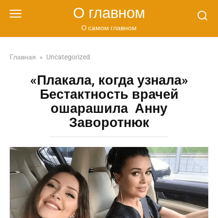
Перейти
О главном
к
контенту
О самом главном
Главная
»
Uncategorized
«Плакала, когда узнала»
Бестактность врачей
ошарашила Анну
Заворотнюк