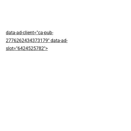
data-ad-client="ca-pub-
2776262434373179" data-ad-
slot="6424525782">