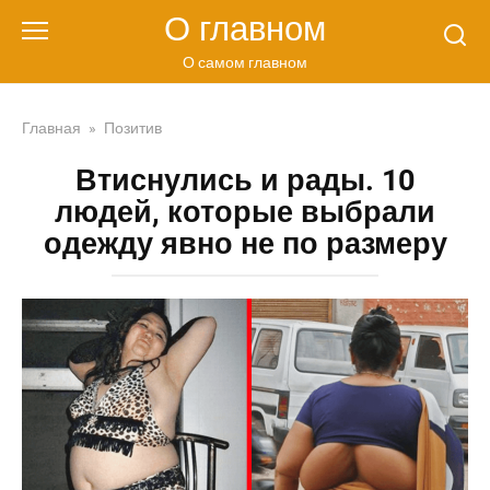
Перейти
О главном
к
контенту
О самом главном
Главная
»
Позитив
Втиснулись и рады. 10
людей, которые выбрали
одежду явно не по размеру