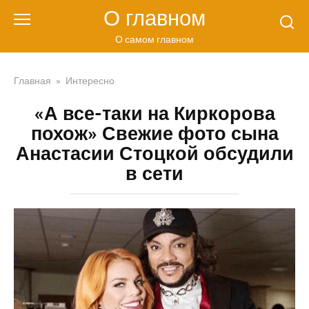
Перейти
О главном
к
контенту
О самом главном
Главная
»
Интересно
«А все-таки на Киркорова
похож» Свежие фото сына
Анастасии Стоцкой обсудили
в сети