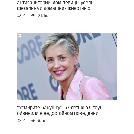
антисанитарии, дом певицы усеян
фекаnиями домашних животных
0
21.1к.
“Усмирите бабушку”. 67-летнюю Стоун
обвинили в недостойном поведении
0
8.1к.