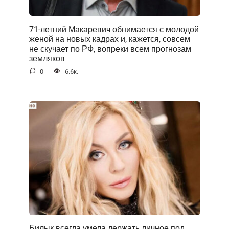
71-летний Макаревич обнимается с молодой
женой на новых кадрах и, кажется, совсем
не скучает по РФ, вопреки всем прогнозам
земляков
0
6.6к.
Билык всегда умела держать личное под