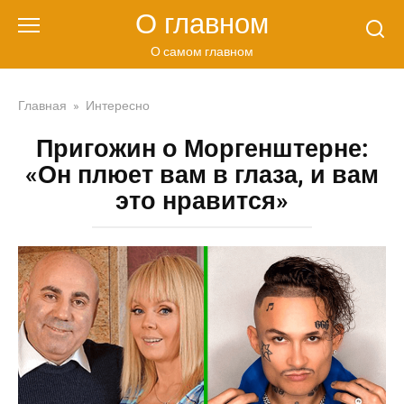
Перейти
О главном
к
контенту
О самом главном
Главная
»
Интересно
Пригожин о Моргенштерне:
«Он плюет вам в глаза, и вам
это нравится»