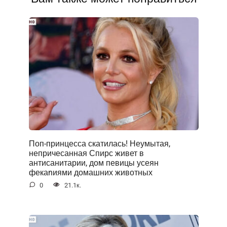
Поп-принцесса скатилась! Неумытая,
непричесанная Спирс живет в
антисанитарии, дом певицы усеян
фекаnиями домашних животных
0
21.1к.