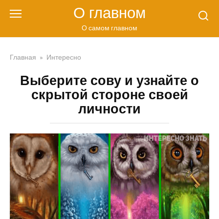
Перейти
О главном
к
контенту
О самом главном
Главная
»
Интересно
Выберите сову и узнайте о
скрытой стороне своей
личности